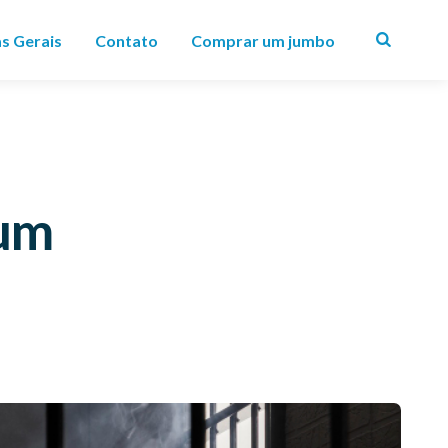
as Gerais
Contato
Comprar um jumbo
Search
um