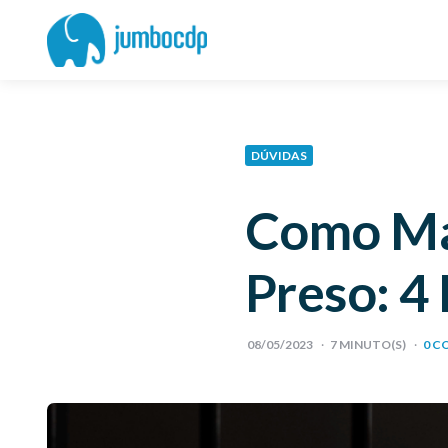
Blog
Jumbo
CDP
DÚVIDAS
Como Ma
Preso: 4
08/05/2023
7
MINUTO(S)
0 C