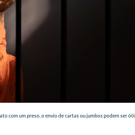
ato com um preso, o envio de cartas ou jumbos podem ser ótim