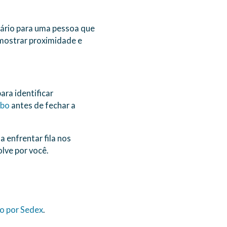
uário para uma pessoa que
 mostrar proximidade e
para identificar
mbo
antes de fechar a
 enfrentar fila nos
lve por você.
o por Sedex
.