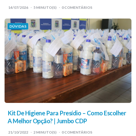
14/07/2026
5
MINUTO(S)
0 COMENTÁRIOS
DÚVIDAS
Kit De Higiene Para Presídio – Como Escolher
A Melhor Opção? | Jumbo CDP
21/10/2022
2
MINUTO(S)
0 COMENTÁRIOS