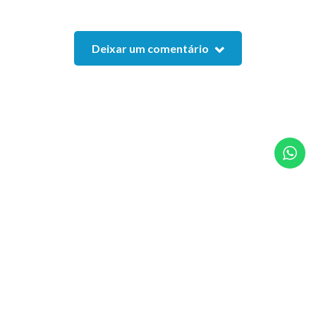
Deixar um comentário
©2022 JUMBO CDP - Quatro Urso Comércio Ltda.