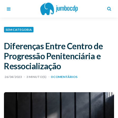
Blog
Jumbo
CDP
Menu
Search
SEM CATEGORIA
Diferenças Entre Centro de
Progressão Penitenciária e
Ressocialização
26/04/2023
3
MINUTO(S)
0 COMENTÁRIOS