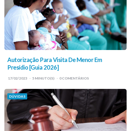
Autorização Para Visita De Menor Em
Presídio [Guia 2026]
17/02/2023
5
MINUTO(S)
0 COMENTÁRIOS
DÚVIDAS