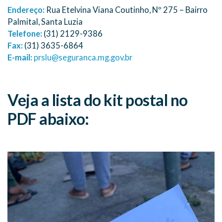
Endereço:
Rua Etelvina Viana Coutinho, Nº 275 – Bairro
Palmital, Santa Luzia
Telefone:
(31) 2129-9386
Fax:
(31) 3635-6864
E-mail:
prslu@seguranca.mg.gov.br
Veja a lista do kit postal no
PDF abaixo: