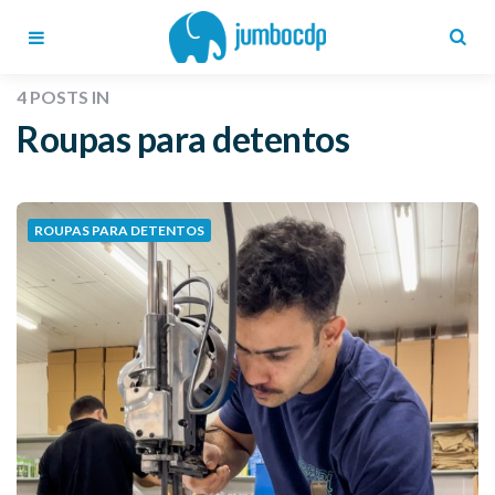
Blog
Jumbo
CDP
Menu
Search
4 POSTS IN
Roupas para detentos
ROUPAS PARA DETENTOS