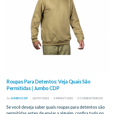
Roupas Para Detentos: Veja Quais São
Permitidas | Jumbo CDP
POSTED
by
JUMBOCDP
26/07/2022
5
MINUTO(S)
2 COMENTÁRIOS
BY
Se você deseja saber quais roupas para detentos são
permitidas antes de enviar a alguém, confira tudo no