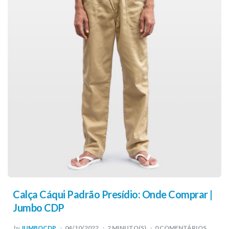
Calça Cáqui Padrão Presídio: Onde Comprar |
Jumbo CDP
POSTED
by
JUMBOCDP
04/10/2022
2
MINUTO(S)
0 COMENTÁRIOS