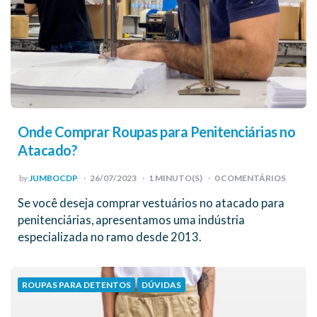
Onde Comprar Roupas para Penitenciárias no
Atacado?
POSTED
by
JUMBOCDP
26/07/2023
1
MINUTO(S)
0 COMENTÁRIOS
BY
Se você deseja comprar vestuários no atacado para
penitenciárias, apresentamos uma indústria
especializada no ramo desde 2013.
ROUPAS PARA DETENTOS
DÚVIDAS