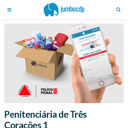
Blog
Jumbo
CDP
Menu
Search
Penitenciária de Três
Corações 1