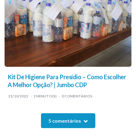
Kit De Higiene Para Presídio – Como Escolher
A Melhor Opção? | Jumbo CDP
21/10/2022
2
MINUTO(S)
0 COMENTÁRIOS
5 comentários