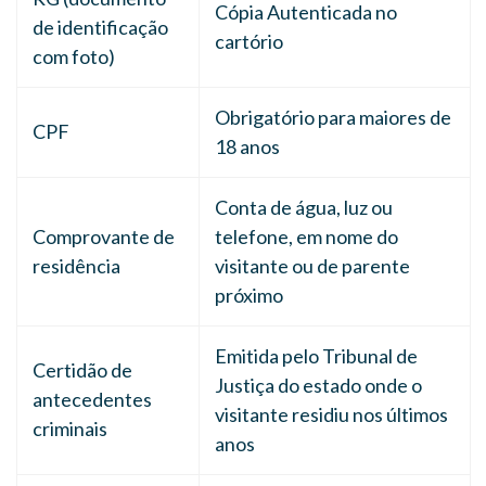
Cópia Autenticada no
de identificação
cartório
com foto)
Obrigatório para maiores de
CPF
18 anos
Conta de água, luz ou
Comprovante de
telefone, em nome do
residência
visitante ou de parente
próximo
Emitida pelo Tribunal de
Certidão de
Justiça do estado onde o
antecedentes
visitante residiu nos últimos
criminais
anos