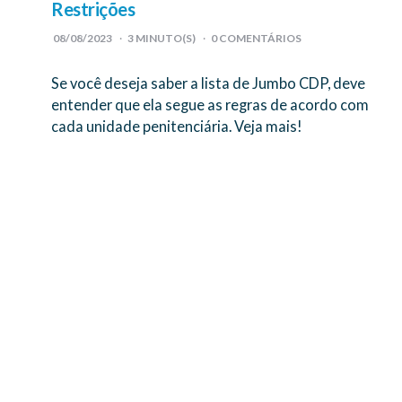
Restrições
08/08/2023
3
MINUTO(S)
0 COMENTÁRIOS
Se você deseja saber a lista de Jumbo CDP, deve
entender que ela segue as regras de acordo com
cada unidade penitenciária. Veja mais!
Paginação
de
posts