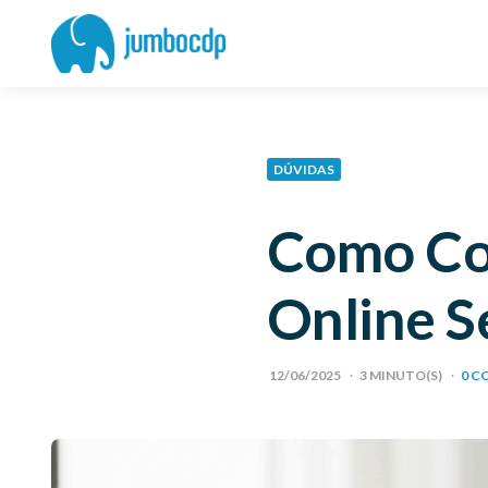
Blog
Jumbo
CDP
DÚVIDAS
Como Con
Online S
12/06/2025
3
MINUTO(S)
0 C