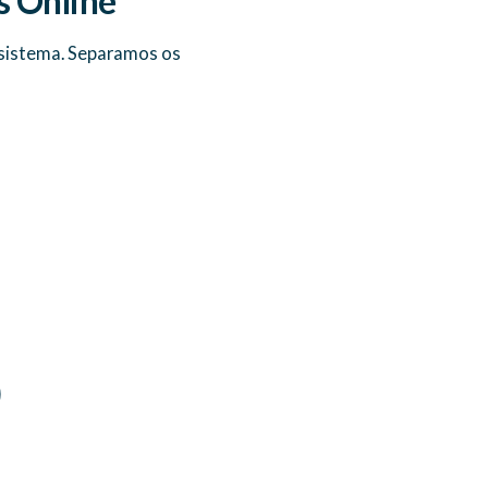
s Online
o sistema. Separamos os
)