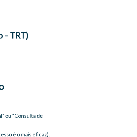
o – TRT)
o
” ou “Consulta de
sso é o mais eficaz).