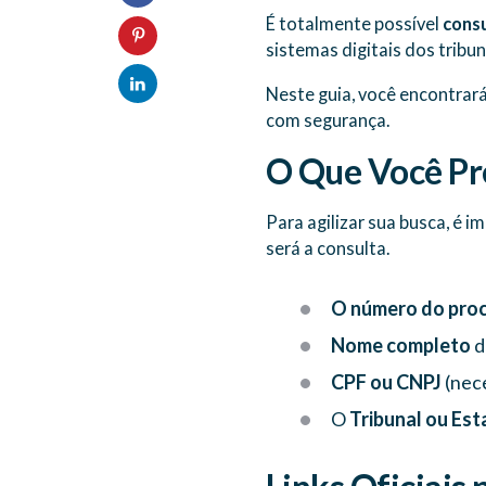
É totalmente possível
consu
sistemas digitais dos trib
Neste guia, você encontrará 
com segurança.
O Que Você Pr
Para agilizar sua busca, é 
será a consulta.
O número do pro
Nome completo
d
CPF ou CNPJ
(nece
O
Tribunal ou Es