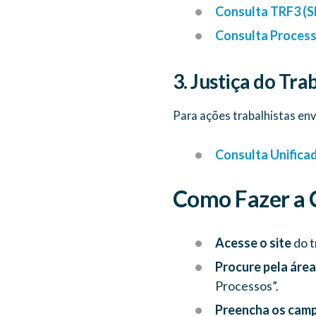
Consulta TRF3 (S
Consulta Processu
3. Justiça do Tr
Para ações trabalhistas e
Consulta Unificad
Como Fazer a C
Acesse o site
do t
Procure pela área
Processos”.
Preencha os cam