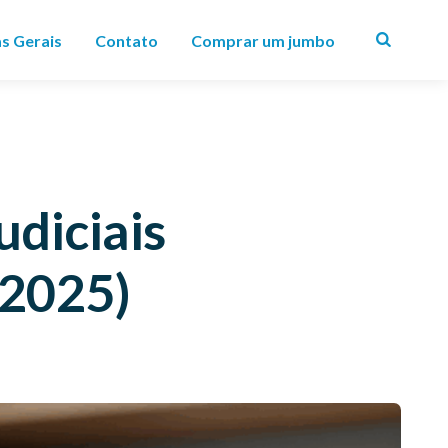
as Gerais
Contato
Comprar um jumbo
Search
diciais
 2025)