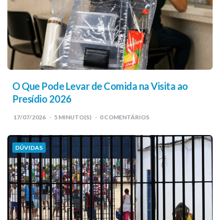
O Que Pode Levar de Comida na Visita ao
Presídio 2026
17/07/2026
5
MINUTO(S)
0 COMENTÁRIOS
DÚVIDAS