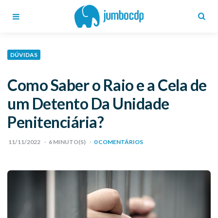
Blog
Jumbo
CDP
Menu
Search
DÚVIDAS
Como Saber o Raio e a Cela de
um Detento Da Unidade
Penitenciária?
11/11/2022
6
MINUTO(S)
0 COMENTÁRIOS